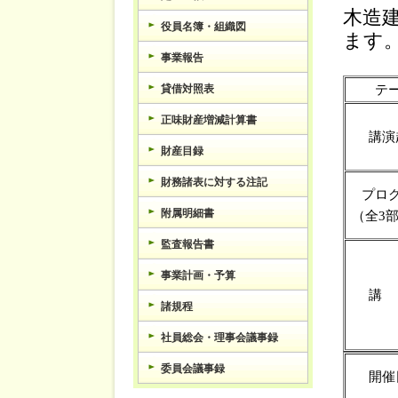
木造
役員名簿・組織図
ます
事業報告
テ
貸借対照表
正味財産増減計算書
講演
財産目録
財務諸表に対する注記
プロ
附属明細書
（全3
監査報告書
事業計画・予算
講
諸規程
社員総会・理事会議事録
委員会議事録
開催