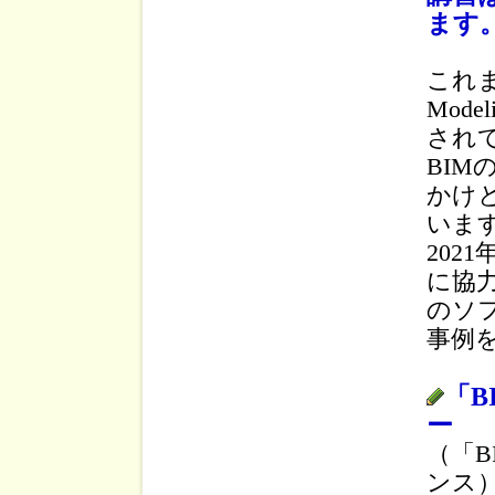
ます
これまで
Mod
され
BIM
かけ
いま
202
に協
のソ
事例
「
ー
（「
ンス