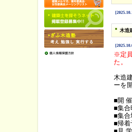
[2025.10.
木造
[2025.10.
※定
た。
木造
ーを
■開 
■集
■集
■帰着
■見