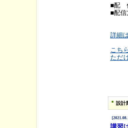
■配 
■配信
詳細
こち
ただ
設計
[2021.08.
講習