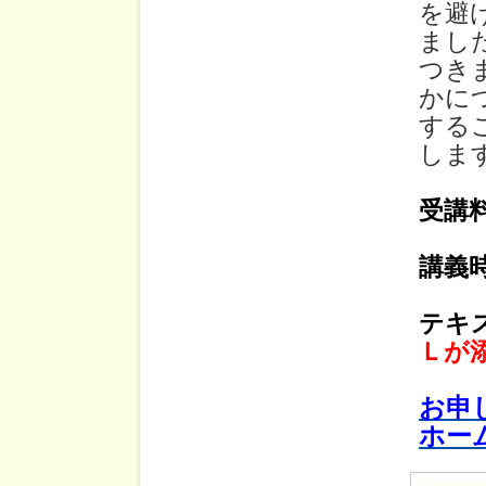
を避
まし
つき
かに
する
しま
受講
講義
テキ
Ｌが
お申
ホー