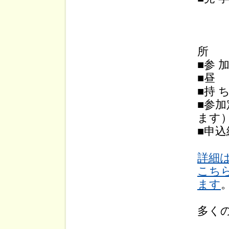
（
◎
◎中
■参 
■昼
■持 
■参
ます
■申込
詳細
こち
ます
多く