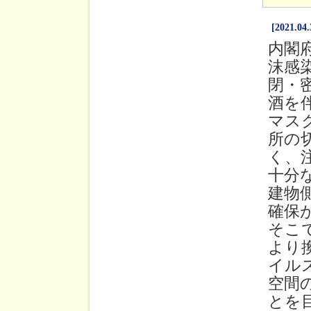
[2021.04.
内閣
沫感
閉・
酒を
マス
所の
く、
十分
建物
確保
そこ
より
イル
空間
とを