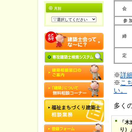
会
月別
参 
締
定
※
詳
※
こ
い。
多く
「木
り）