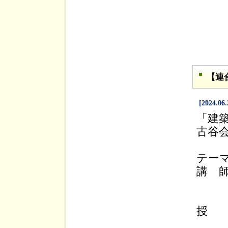
【連
[2024.06.
「建
古谷会
テー
講 
公益
早稲
授