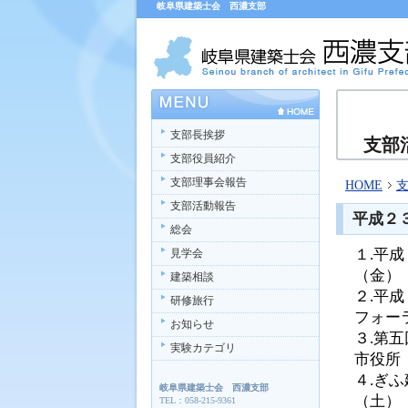
岐阜県建築士会 西濃支部
支部長挨拶
支部
支部役員紹介
支部理事会報告
HOME
支部活動報告
平成２
総会
１.平
見学会
（金）
建築相談
２.平
研修旅行
フォー
お知らせ
３.第
実験カテゴリ
市役所
４.ぎ
岐阜県建築士会 西濃支部
（土）
TEL：058-215-9361