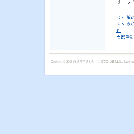
ォーラ
＜＜ 前
＞＞ 次
む
支部活
Copyright© 2009
岐阜県建築士会 西濃支部
All Rights Reserve