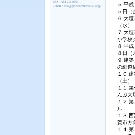
FAX：058-215-9367
５.平
E-mail：info@gifukenchikushikai.or.jp
５日（
６.大
（水）
７.大
小学校
８.平
８日（
９.建
の細道
１０.
（土）
１１.
んぷ大
１２.
ル
１３.
賀市方
１４.